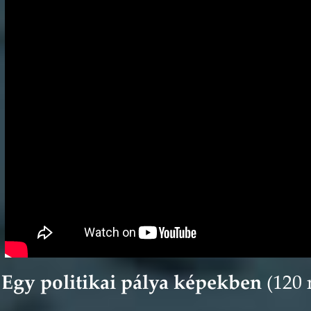
Egy politikai pálya képekben 
(120