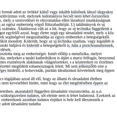
j formát adott az örökké
külső vagy inkább külsőnek látszó tárgyakra
ozitivizmus volt, melynek tudományos becsét nem lehet észszerüen
s, mely a szenvedései és elnyomatása ellen lázadozó munkásságnak
 az egész emberiség végső fölszabaditóját. Uj találmányok és uj
 számára. Általánossá vált az a hit, hogy az uj
technika függetlenit a
ot egyfelől azzal, hogy életre
segit
egy társadalmi rendet, mely a köz
rek
segitségével megszabaditja az
egyes
embereket a betegségektől.
ököt mondott. Kiderült, hogy az uj technika szadista, vagy legalább is
snoki hidjává és
kiderült
a betegségekről
is, hála a pszichoanalizisnek,
edések.
osztotta meg az emberiséget. Ismét előlép a metafizika, melyet
a, melyeket a tanári kathedrákon is átjárt a marxi felfogás, benyomul
elmes eszmények alakitanak világnézeteket, s a
köztereken
ez érzelmes
zettel megtöltött rohamosztagok felett. Mi sem jellemzőbb erre a
éges
hirdetői, a bolsevisták, puritán idealizmust követelnek meg éppen
cs tógájában azzal áll elő, hogy az állami és társadalmi életben
n nem kevesebbet hirdet, mint hogy az
élet megértésében éppen az
reteiben,
akaratuktól
független társadalmi viszonyokba, az u.n.
m szükségszerüen
tudatos,
sőt eleinte nem is lehet tudatossá. Ezeknek az
 embereknek azonban tudatos énjüket is bele kell illeszteniök a
z adott társadalmi tudatba