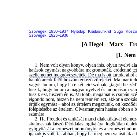
Szövegek, 1930–1937
Nyitólap
Kiadásunkról
Súgó
Köszö
Szövegek, 1923–1930
[A Hegel – Marx – Fr
[1. Nem 
1. Nem volt olyan könyv, olyan írás, olyan nyelvi a
hatások egymást nagyobbára megrontották, erőtlenné
te
szellememet megnövesztették. De ma is ott
tartok, ahol
hajoló arcok felől hozzám érkező zörejeket. Ma már tud
vagyis tudom, hogy ha e két leirt szónak: „tagolt beszéd
hiszik,
hogy tudom a magyar nyelvet és
tudomásom van 
hiszik ezt, hiszem én is. Mi több, magamat is csupán az
elgondolnom, hiszen ha nem tenném ezt, akkor a szoká
értjük egymást – ahol az értelem megszünik, ott kezdődik
fölépitésébe az értelem. Olvasmányaim hatása ebben a b
számára.
2. Ha Freudot és tanitását marxi dialektikával eleme
siralmasnak látszó féloldalas logikájára, logikátlan dialek
gyógyitását a természettudománytól
és a természettudom
igazuk is volt, t.i. abban, hogy ha meg nem valósitják a