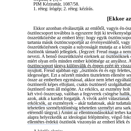
PIM Kézirattár, 1087/58.
1. réteg: írógép; 2. réteg: kézírás.
[Ekkor az
Ekkor azonban elválasztják az emlőtől, vagyis én-ös
ösztöncsoport továbbra is egyszerre fejti ki tevékenysé
összeütközésbe az emberi
lény:
hogy egyik ösztöncsopo
tartania másik ösztöncsoportját az érvényesüléstől, vagy 
összeütközésnek csupán a sulyosságát mutatja az a körü
ösztönök támadó jellegüek. (Jegyzet: Freud
maga a nem
nevezi. A benső összeütközést ezeknek az ösztönöknek e
miért olyan erős minden ember kötöttsége az anyához. 
ösztöncsoport
tárgya
különválik
és éppen ezért tér vissz
nyujtott. Freud ujabban egy „ösztönös én és egy felettes
idegességet. Ezt a nézetét minden tiszteletem ellenére
össze az emberben egymással, akkor nem lehet egyáltalá
ösztönerőt képes elfojtani, csakis ösztönerő szolgáltat
ösztönerő nem áll mögötte. Az erkölcs, az eszmény holt 
két vivó összecsap, valóban a fegyverek csörgése
hallik
azok, akik a kardot forgatják. A vivók azért választanak 
erkölcsök, az
eszmények – akár tudatosak, akár tudattal
tehetetlen személyt
döntésig tehetetlen személyt
arra sark
elérendő tárgyul.) Amint az ellentmondásokkal terhes kap
alapra helyezkedik az ideologiai felépitmény, végső foko
ellentétes érdekü
ösztönök viszonyán az emberi lélek és