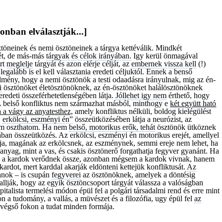
onban elválasztják...]
ztöneinek és nemi ösztöneinek a tárgya kettéválik. Mindkét
gét, de más-más
tárgyak és célok irányában.
Igy kerül önmagával
rt
meglelje
tárgyát és azon elérje célját, az
embernek vissza kell
(!)
legalább is el kell választania eredeti céljuktól. Ennek a benső
lmény, hogy a nemi ösztönök a testi odaadásra irányulnak, mig az én-
i
ösztönöket életösztönöknek, az én-ösztönöket halálösztönöknek
redeti összeférhetetlenségében látja.
Jóllehet igy nem
érthető, hogy
A belső konfliktus nem származhat másból, minthogy e
két együtt ható
a a vágy az anyatesthez,
amely konfliktus nélküli, boldog kielégülést
,
erkölcsi, eszményi én”
összeütközésében látja a neurózist, az
 sem oszthatom. Ha nem
belső, motorikus erők, tehát
ösztönök ütköznek
ban összeütközés. Az erkölcsi, eszményi én motorikus erejét, amellyel
hatja, magának az erkölcsnek, az eszménynek, semmi ereje nem lehet, ha
anyag, mint a vas, és csakis ösztönerő forgathatja fegyver gyanánt. Ha
,
a kardok verődnek össze, azonban mégsem a kardok vivnak, hanem
kardot, mert karddal akarják eldönteni kettejük konfliktusát.
Az
anok – is csupán
fegyverei
az ösztönöknek, amelyek a döntésig
allják, hogy az egyik ösztöncsoport tárgyát válassza a valóságban
italista termelési módon épül fel a polgári társadalmi rend és erre mint
n a tudomány, a vallás, a müvészet és a filozófia, ugy épül fel
az
 végső fokon a tudat minden formája.