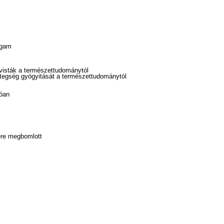
agam
ivisták a természettudománytól
betegség gyógyitását a természettudománytól
dóan
ere megbomlott