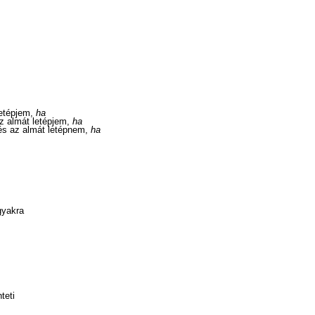
letépjem,
ha
az almát letépjem,
ha
 és az almát letépnem,
ha
gyakra
teti