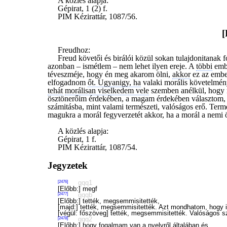
A közlés alapja:
Gépirat, 1 (2) f.
PIM Kézirattár, 1087/56.
[
Freudhoz:
Freud követői és birálói közül sokan tulajdonitanak 
azonban – ismétlem – nem lehet ilyen ereje. A
többi
embe
téveszméje, hogy én meg akarom ölni,
akkor
ez az embe
elfogadnom
őt. Ugyanigy, ha
valaki morális követelmény
tehát
morálisan viselkedem vele
szemben anélkül, hogy 
ösztönerőim érdekében, a magam érdekében választom, d
számitásba, mint valami természeti, valóságos erő. Termé
magukra a morál fegyverzetét akkor, ha a morál a nemi
A közlés alapja:
Gépirat, 1 f.
PIM Kézirattár, 1087/54.
Jegyzetek
qqq1
[2476]
[Előbb:] megf
qqqb
[2477]
[Előbb:] tették, megsemmisitették,
[majd:] tették, megsemmisitették. Azt mondhatom, hogy i
[végül: főszöveg] tették, megsemmisitették. Valóságos 
qqq2
[2478]
[Előbb:] hogy fogalmam van a nyelvről általában és