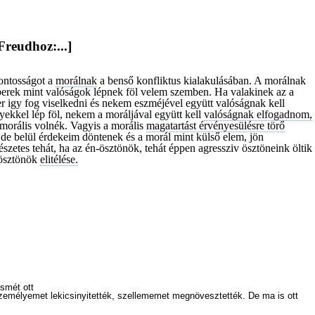
Freudhoz:...]
fontosságot a
morálnak
a benső konfliktus kialakulásában. A morálnak
rek mint valóságok lépnek föl velem szemben. Ha valakinek az a
r igy fog viselkedni és nekem eszméjével együtt valóságnak kell
ekkel lép föl, nekem a moráljával együtt kell
valóságnak elfogadnom,
morális volnék. Vagyis a morális
magatartást érvényesülésre törő
e belül érdekeim döntenek és a morál mint külső elem, jön
szetes tehát, ha az én-ösztönök, tehát éppen agressziv ösztöneink öltik
 ösztönök
elitélése.
smét ott
személyemet lekicsinyitették, szellememet megnövesztették. De ma is ott